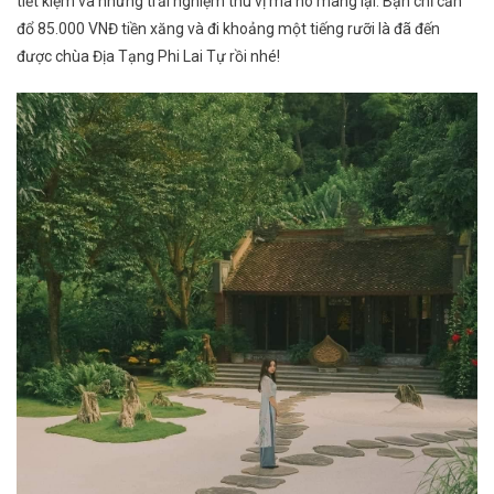
tiết kiệm và những trải nghiệm thú vị mà nó mang lại. Bạn chỉ cần
đổ 85.000 VNĐ tiền xăng và đi khoảng một tiếng rưỡi là đã đến
được chùa Địa Tạng Phi Lai Tự rồi nhé!