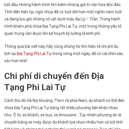
bắt đầu những hành trình tìm kiếm những giá trị văn hóa độc đáo.
Lịch
Tính đến hiện tại, ngôi chùa đã có tuổi đời hơn một nghìn năm tuổi
Địa
Tạng
và đang lưu giữ những cổ vật dưới triệu đại Lý – Trần. Trong hành
Phi
trình khám phá chùa Địa Tạng Phi Lai Tự, một trong những yếu tố
Lai
quan trọng cần được lên kế hoạch kỹ lưỡng là kinh phí.
Tự
1
Thông qua bài viết này, hãy cùng chúng tôi tìm hiểu về chi phí du
Ngày
lịch tại
Địa Tạng Phi Lai Tự
trong vòng một ngày, để có cái nhìn sâu
Là
sắc hơn nhé!
Bao
Nhiêu?
Chi phí di chuyển đến Địa
Tạng Phi Lai Tự
Cách thủ đô Hà Nội khoảng 71km về phía Nam, du khách có thể đến
chùa Địa Tạng Phi Lai Tự bằng rất nhiều phương tiện khác nhau
như: Ô tô, xe khách, xe bus, xe limousine…Tuy nhiên phương án di
chuyển bằng xe máy được du khách lựa chọn nhiều hơn cả bởi tính