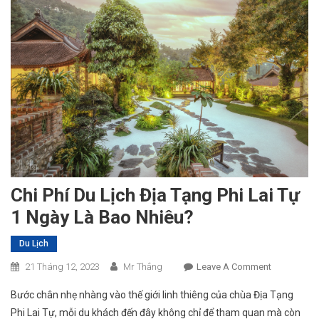
Chi Phí Du Lịch Địa Tạng Phi Lai Tự
1 Ngày Là Bao Nhiêu?
Du Lịch
On
21 Tháng 12, 2023
Mr Thắng
Leave A Comment
Chi
Bước chân nhẹ nhàng vào thế giới linh thiêng của chùa Địa Tạng
Phí
Phi Lai Tự, mỗi du khách đến đây không chỉ để tham quan mà còn
Du