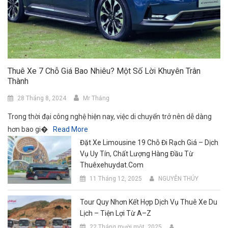
Thuê Xe 7 Chỗ Giá Bao Nhiêu? Một Số Lời Khuyên Trân
Thành
28 Tháng 8, 2024
Mr Thắng
Trong thời đại công nghệ hiện nay, việc di chuyển trở nên dễ dàng
hơn bao gi�
Read More
Đặt Xe Limousine 19 Chỗ Đi Rạch Giá – Dịch
Vụ Uy Tín, Chất Lượng Hàng Đầu Từ
Thuêxehuydat.com
11 Tháng 12, 2025
NGUYỄN THÚY
Tour Quy Nhơn Kết Hợp Dịch Vụ Thuê Xe Du
Lịch – Tiện Lợi Từ A–Z
22 Tháng mười một, 2025