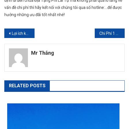
định đi đến chùa Địa Tạng Phi Lai Tự mà không phải quá lo lắng về
vấn đề chi phí thì hãy kết nối với chúng tôi qua số hotline:…để được
hưởng những ưu đãi tốt nhất nhé!
Điều
Lợi ích khi đặt xe 7 chỗ tại Bình Dương đi Sóc Trăng
Chi Phí 1 Ngày Cho Chuyến Du Lịch Đền Hùng Là Bao Nhiêu?
hướng
Mr Thắng
bài
viết
RELATED POSTS