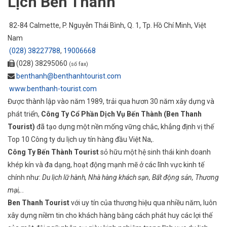
Lịch Bến Thành
82-84 Calmette, P. Nguyễn Thái Bình, Q. 1,
Tp. Hồ Chí Minh
, Việt
Nam
(028) 38227788
,
19006668
(028) 38295060
(số fax)
benthanh@benthanhtourist.com
www.benthanh-tourist.com
Được thành lập vào năm 1989, trải qua hươn 30 năm xây dựng và
phát triển,
Công Ty Cổ Phần Dịch Vụ Bến Thành (Ben Thanh
Tourist)
đã tạo dựng một nền mống vững chắc, khẳng định vị thế
Top 10 Công ty du lịch uy tín hàng đầu Việt Na,.
Công Ty Bến Thành Tourist
sỏ hữu một hệ sinh thái kinh doanh
khép kín và đa dạng, hoạt động mạnh mẽ ở các lĩnh vực kinh tế
chính như:
Du lịch lữ hành, Nhà hàng khách sạn, Bất động sản, Thương
mại,..
Ben Thanh Tourist
với uy tín của thương hiệu qua nhiều năm, luôn
xây dựng niềm tin cho khách hàng bằng cách phát huy các lợi thế