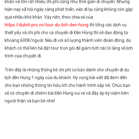
khăn và tốn rất nhiều chi phí cũng như thời gian di chuyển. Nhưng
hiện nay xã hội ngày càng phát triển, việc đi lại cũng không còn gặp
quá nhiều khó khăn. Vậy nên, theo chia sẻ của
https://dulich.pro.vn/tour-du-lich-den-hung
thì tổng các dịch vụ
thiết yếu và chi phí cho cả chuyến đi Đền Hùng thì sẽ dao động từ
khoảng 600K/người. Nếu đi với số lượng thành viên đoàn đông, du
khách có thể liên hệ đặt tour trọn gói để giảm bớt các lo lắng về lịch
trình của chuyến đi.
Trên đây là những thống kê chi phí cơ bản dành cho chuyến đi du
lịch đền Hùng 1 ngày của du khách. Hy vọng bài viết đã đem đến
cho bạn những thông tin hữu ích cho hành trình sắp tới. Chúc bạn
sẽ có chuyến đi chiêm bái Đền Hùng vui vẻ và đầy ắp kỷ niệm bên
người thân và bạn bè nhé!