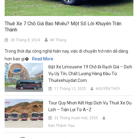
Thuê Xe 7 Chỗ Giá Bao Nhiêu? Một Số Lời Khuyên Trân
Thành
28 Tháng 8, 2024
Mr Thắng
Trong thời đại công nghệ hiện nay, việc di chuyển trở nên dễ dàng
hơn bao gi�
Read More
Đặt Xe Limousine 19 Chỗ Đi Rạch Giá – Dịch
Vụ Uy Tín, Chất Lượng Hàng Đầu Từ
Thuêxehuydat.com
11 Tháng 12, 2025
NGUYỄN THÚY
Tour Quy Nhơn Kết Hợp Dịch Vụ Thuê Xe Du
Lịch – Tiện Lợi Từ A–Z
22 Tháng mười một, 2025
Bến Thành Tour