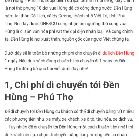
Đền Hùng – Phú Thọ là địa điểm du lịch tâm linh nổi tiếng, đây chính
Phí
là nơi thờ phụng 18 đời vua Hùng đã có công dựng nước. Đền Hùng
1
nằm tại thôn Cổ Tích, xã Hy Cương, thành phố Việt Trì, tỉnh Phú
Ngày
Thọ. Nơi đây được UNESCO công nhận tín ngưỡng thờ cúng vua
Cho
Chuyến
Hùng là di sản văn hóa phi vật thể đại diện nhân loại. Và cũng chính
Du
tại Đền Hùng là nơi xuất thân, nguồn gốc của người Việt chúng ta.
Lịch
Đền
Dưới đây sẽ là toàn bộ những chi phí cho chuyến đi
du lịch Đền Hùng
Hùng
1 ngày. Nếu du khách đang chuẩn bị có chuyến đi 1 ngày tới Đền
Là
Hùng thì đừng bỏ qua bài viết dưới đây nhé!
Bao
Nhiêu?
1, Chi phí di chuyển tới Đền
Hùng – Phú Thọ
Để di chuyển tới Đền Hùng du khách có thể di chuyển bằng rất nhiều
các phương tiện như: xe máy, xe khách, xe ô tô, tàu hỏa, xe dịch vụ,
… Tuy nhiên để di chuyển tới Đền Hùng một cách thuận tiện nhất thì
du khách nên lựa chọn di chuyển bằng các phương tiện cá nhân