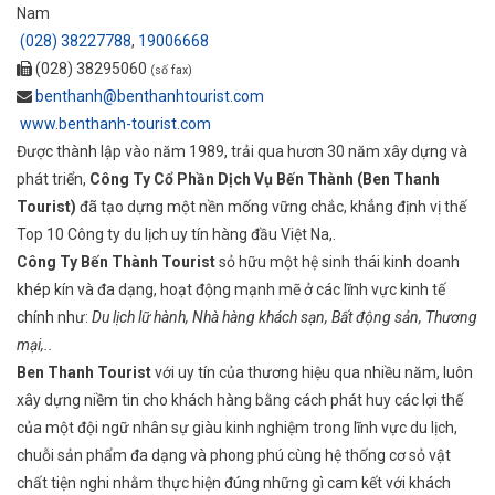
Nam
(028) 38227788
,
19006668
(028) 38295060
(số fax)
benthanh@benthanhtourist.com
www.benthanh-tourist.com
Được thành lập vào năm 1989, trải qua hươn 30 năm xây dựng và
phát triển,
Công Ty Cổ Phần Dịch Vụ Bến Thành (Ben Thanh
Tourist)
đã tạo dựng một nền mống vững chắc, khẳng định vị thế
Top 10 Công ty du lịch uy tín hàng đầu Việt Na,.
Công Ty Bến Thành Tourist
sỏ hữu một hệ sinh thái kinh doanh
khép kín và đa dạng, hoạt động mạnh mẽ ở các lĩnh vực kinh tế
chính như:
Du lịch lữ hành, Nhà hàng khách sạn, Bất động sản, Thương
mại,..
Ben Thanh Tourist
với uy tín của thương hiệu qua nhiều năm, luôn
xây dựng niềm tin cho khách hàng bằng cách phát huy các lợi thế
của một đội ngữ nhân sự giàu kinh nghiệm trong lĩnh vực du lịch,
chuỗi sản phẩm đa dạng và phong phú cùng hệ thống cơ sỏ vật
chất tiện nghi nhằm thực hiện đúng những gì cam kết với khách