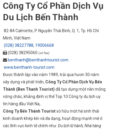
Công Ty Cổ Phần Dịch Vụ
Du Lịch Bến Thành
82-84 Calmette, P. Nguyễn Thái Bình, Q. 1,
Tp. Hồ Chí
Minh
, Việt Nam
(028) 38227788
,
19006668
(028) 38295060
(số fax)
benthanh@benthanhtourist.com
www.benthanh-tourist.com
Được thành lập vào năm 1989, trải qua hươn 30 năm
xây dựng và phát triển,
Công Ty Cổ Phần Dịch Vụ Bến
Thành (Ben Thanh Tourist)
đã tạo dựng một nền mống
vững chắc, khẳng định vị thế Top 10 Công ty du lịch uy
tín hàng đầu Việt Na,.
Công Ty Bến Thành Tourist
sỏ hữu một hệ sinh thái
kinh doanh khép kín và đa dạng, hoạt động mạnh mẽ ở
các lĩnh vực kinh tế chính như:
Du lịch lữ hành, Nhà hàng