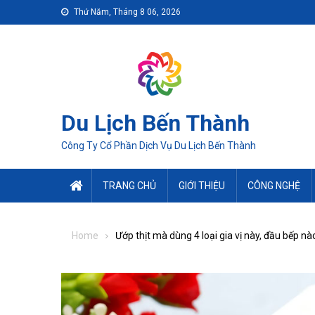
Skip
Thứ Năm, Tháng 8 06, 2026
to
content
Du Lịch Bến Thành
Công Ty Cổ Phần Dịch Vụ Du Lịch Bến Thành
TRANG CHỦ
GIỚI THIỆU
CÔNG NGHỆ
Home
Ướp thịt mà dùng 4 loại gia vị này, đầu bếp n