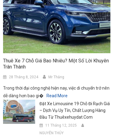
Thuê Xe 7 Chỗ Giá Bao Nhiêu? Một Số Lời Khuyên
Trân Thành
28 Tháng 8, 2024
Mr Thắng
Trong thời đại công nghệ hiện nay, việc di chuyển trở nên
dễ dàng hơn bao gi�
Read More
Đặt Xe Limousine 19 Chỗ Đi Rạch Giá
– Dịch Vụ Uy Tín, Chất Lượng Hàng
Đầu Từ Thuêxehuydat.com
11 Tháng 12, 2025
NGUYỄN THÚY