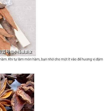
ón hầm. Khi tự làm món hầm, bạn nhớ cho một ít vào để hương vị đậm