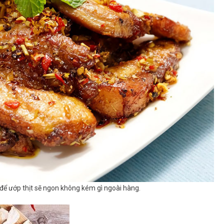
Phải
Xuýt
Xoa,
Khen
Ngon
 để ướp thịt sẽ ngon không kém gì ngoài hàng.