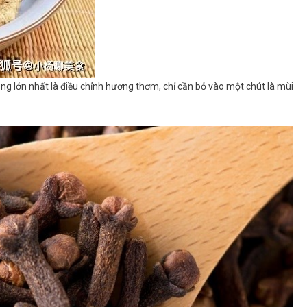
ụng lớn nhất là điều chỉnh hương thơm, chỉ cần bỏ vào một chút là mùi