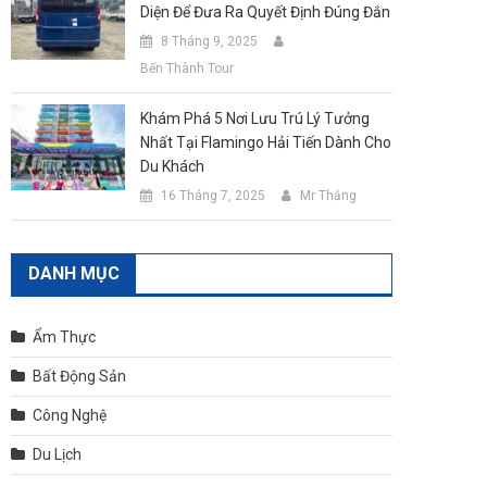
Diện Để Đưa Ra Quyết Định Đúng Đắn
8 Tháng 9, 2025
Bến Thành Tour
Khám Phá 5 Nơi Lưu Trú Lý Tưởng
Nhất Tại Flamingo Hải Tiến Dành Cho
Du Khách
16 Tháng 7, 2025
Mr Thắng
DANH MỤC
Ẩm Thực
Bất Động Sản
Công Nghệ
Du Lịch