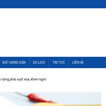
BẤT ĐỘNG SẢN
DU LỊCH
TIN TỨC
LIÊN HỆ
ào cũng phải xuýt xoa, khen ngon