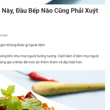
ị Này, Đầu Bếp Nào Cũng Phải Xuýt
On
mment
Ướp
ngon không khác gì ngoài tiệm.
Thịt
Mà
không khó như mọi người tưởng tượng. Cách làm ở tiệm mọi người
Dùng
hững gia vị khác để món ăn thêm thơm và đặc biệt hơn.
4
Loại
Gia
Vị
Này,
Đầu
Bếp
Nào
Cũng