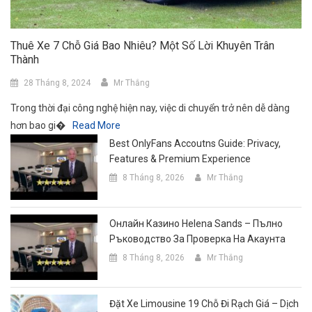
Thuê Xe 7 Chỗ Giá Bao Nhiêu? Một Số Lời Khuyên Trân
Thành
28 Tháng 8, 2024
Mr Thắng
Trong thời đại công nghệ hiện nay, việc di chuyển trở nên dễ dàng
hơn bao gi�
Read More
Best OnlyFans Accoutns Guide: Privacy,
Features & Premium Experience
8 Tháng 8, 2026
Mr Thắng
Онлайн Казино Helena Sands – Пълно
Ръководство За Проверка На Акаунта
8 Tháng 8, 2026
Mr Thắng
Đặt Xe Limousine 19 Chỗ Đi Rạch Giá – Dịch