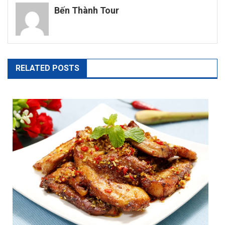
Bến Thành Tour
bài
viết
RELATED POSTS