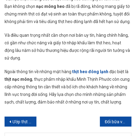
Bạn không chọn
nạc mông heo
đã bị rã đông, không mang giấy tờ
chứng minh thịt có đạt vệ sinh an toàn thực phẩm không, tuyệt đối
không phải tìm và tiêu dùng thịt heo đông lạnh đã hết hạn sử dụng.
Và điều quan trọng nhất cần chọn nơi bán uy tín, hàng chính hãng,
có gần như chức năng và giấy tờ nhập khẩu làm thịt heo, hoạt
động lâu năm sở hữu thương hiệu được rộng rãi người tin tưởng và
sử dụng.
Ngoài thông tin về những mặt hàng
thịt heo đông lạnh
đặc biệt là
thịt nạc mông
, thực phẩm nhập khẩu Minh Thịnh Phước còn cung
cấp những thông tin cần thiết và bổ ích cho khách hàng về những
lĩnh vực trong đời sống. Hãy lựa chọn cho mình những sản phẩm
sạch, chất lượng, đảm bảo nhất ở những nơi uy tín, chất lượng.
Điều
Ướp thịt mà dùng 4 loại gia vị này, đầu bếp nào cũng phải xuýt xoa, khen ngon
Đổi bữa với nấm đùi gà xào bơ tỏi
hướng