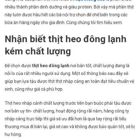
Thế
nhiều thành phần dinh dưỡng và giàu protein. Bởi vậy mà phần thịt
Nào
này luôn được hầu hết các bà nội trợ chọn để chế biến trong các
Để
bữa ăn hàng ngày cho gia đình. Cùng chúng tôi tìm hiểu xem.
Nhận
Biết
Nhận biết thịt heo đông lạnh
Được
Thịt
kém chất lượng
Heo
Đông
Để chọn được
thịt heo đông lạnh
nơi bán tốt, chất lượng đang là
Lạnh
Tốt
nỗi lo của rất nhiều người sử dụng. Một số thông báo sau đây sẽ
Cho
giúp bạn lựa tậu được thịt thịt nhập cảng an toàn đạt tiêu chuẩn vệ
Gia
sinh, cũng như giá cả phù hợp.
Đình
Thịt heo nhập cảnh chất lượng trước tiên bạn buộc phải tậu được
nơi bán uy tín- chất lượng, hoạt động rộng rãi năm, hàng công ty
nhập cảng trực tiếp thì giá sẽ ưu đãi hơn là qua tay rộng rãi tiểu
thương mua đi bán lại, giá sẽ cao và không được bảo quản tốt, sẽ bị
hư hỏng.