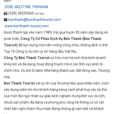
Nam
(028) 38227788
,
19006668
(028) 38295060
(số fax)
benthanh@benthanhtourist.com
www.benthanh-tourist.com
Được thành lập vào năm 1989, trải qua hươn 30 năm xây dựng và
phát triển,
Công Ty Cổ Phần Dịch Vụ Bến Thành (Ben Thanh
Tourist)
đã tạo dựng một nền mống vững chắc, khẳng định vị thế
Top 10 Công ty du lịch uy tín hàng đầu Việt Na,.
Công Ty Bến Thành Tourist
sỏ hữu một hệ sinh thái kinh doanh
khép kín và đa dạng, hoạt động mạnh mẽ ở các lĩnh vực kinh tế
chính như:
Du lịch lữ hành, Nhà hàng khách sạn, Bất động sản, Thương
mại,..
Ben Thanh Tourist
với uy tín của thương hiệu qua nhiều năm, luôn
xây dựng niềm tin cho khách hàng bằng cách phát huy các lợi thế
của một đội ngữ nhân sự giàu kinh nghiệm trong lĩnh vực du lịch,
chuỗi sản phẩm đa dạng và phong phú cùng hệ thống cơ sỏ vật
chất tiện nghi nhằm thực hiện đúng những gì cam kết với khách