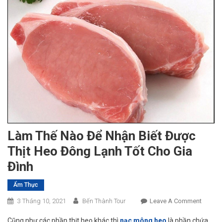
Làm Thế Nào Để Nhận Biết Được
Thịt Heo Đông Lạnh Tốt Cho Gia
Đình
Ẩm Thực
On
3 Tháng 10, 2021
Bến Thành Tour
Leave A Comment
Làm
Cũng như các phần thịt heo khác thì
nạc mông heo
là phần chứa