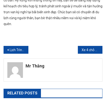
cơ bản. Hy vọng với những thông tin này, bạn sẽ dễ dàng xây dựng
kế hoạch chi tiêu hợp lý, tránh phát sinh ngoài ý muốn và tận hưởng
trọn vẹn kỳ nghỉ tại bãi biển xinh đẹp. Chúc bạn sẽ có chuyến đi du
lịch cùng người thân, bạn bè thật nhiều niềm vui và kỷ niệm khó
quên.
Điều
Lịch Trình Du Lịch Flamingo Cát Bà 3 Ngày 2 Đêm Dành Cho Mùa Hè 2025
Xe 4 chỗ sân bay Tân Sơn Nhất tiện nghi – Lựa chọn hàng đầu cho chuyến đi của bạn
hướng
Mr Thắng
bài
viết
RELATED POSTS