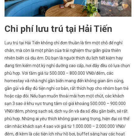
Chi phí lưu trú tại Hải Tiến
Lưu trú tại Hải Tiến không chỉ đơn thuần là tìm một chỗ để nghỉ
chân, mà còn là một phần của trải nghiệm thư giãn giữa thiên
nhiên biển cả dịu êm. Dù bạn là người thích du lịch tiết kiệm hay
đang tìm kiếm một kỳ nghỉ dưỡng cao cấp, nơi đây đều có lựa chọn
phù hợp. Với tầm giá từ 500.000 – 800.000 VNĐ/đêm, các
homestay và nhà nghỉ gần biển mang đến không gian ấm cúng,
gần gũi và đầy đủ tiện nghi cơ bản, rất thích hợp cho nhóm bạn trẻ
hoặc cặp đôi. Nếu bạn muốn thoải mái hơn một chút, các khách
sạn 3 sao ở khu vực trung tâm có giá khoảng 500.000 – 900.000
VNĐ/đêm, phòng sạch sẽ, dịch vụ ổn và đa số đều gần biển, sẽ rất
phù hợp. Những ai yêu thích không gian sang trọng, hiện đại có thể
cân nhắc khách sạn 4 sao với giá từ 1.000.000 – 2.000.000 VNĐ/
đêm, đi kèm là các tiện ích như hồ bơi, buffet sáng hay các hoạt