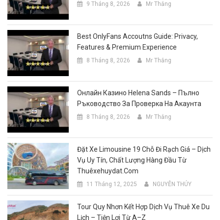
9 Tháng 8, 2026
Mr Thắng
Best OnlyFans Accoutns Guide: Privacy,
Features & Premium Experience
8 Tháng 8, 2026
Mr Thắng
Онлайн Казино Helena Sands – Пълно
Ръководство За Проверка На Акаунта
8 Tháng 8, 2026
Mr Thắng
Đặt Xe Limousine 19 Chỗ Đi Rạch Giá – Dịch
Vụ Uy Tín, Chất Lượng Hàng Đầu Từ
Thuêxehuydat.com
11 Tháng 12, 2025
NGUYỄN THÚY
Tour Quy Nhơn Kết Hợp Dịch Vụ Thuê Xe Du
Lịch – Tiện Lợi Từ A–Z