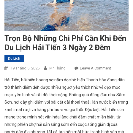
Trọn Bộ Những Chi Phí Cần Khi Đến
Du Lịch Hải Tiến 3 Ngày 2 Đêm
Du Lịch
On
19 Tháng 5, 2025
Mr Thắng
Leave A Comment
Trọn
Hải Tiến, bãi biển hoang sơ nằm dọc bờ biển Thanh Hóa đang dần
Bộ
trở thành điểm đến được nhiều người yêu thích nhờ vẻ đẹp mộc
Những
mạc, yên bình và rất đỗi thơ mộng. Không quá đông đúc như Sầm
Chi
Sơn, nơi đây ghi điểm với bãi cát dài thoai thoải, làn nước biển trong
Phí
Cần
xanh mát rượi và hàng phi lao vi vu gió thổi. Đặc biệt, Hải Tiến còn
Khi
mang trong mình nét văn hóa làng chài đậm chất miền biển, từ
Đến
những phiên chợ hải sản sáng sớm đến cuộc sống giản dị của
Du
người dân địa phương, tất cả tạo nên một bức tranh bình yên mà