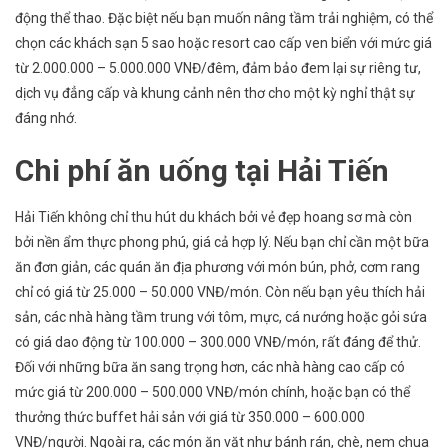
động thể thao. Đặc biệt nếu bạn muốn nâng tầm trải nghiệm, có thể
chọn các khách sạn 5 sao hoặc resort cao cấp ven biển với mức giá
từ 2.000.000 – 5.000.000 VNĐ/đêm, đảm bảo đem lại sự riêng tư,
dịch vụ đẳng cấp và khung cảnh nên thơ cho một kỳ nghỉ thật sự
đáng nhớ.
Chi phí ăn uống tại Hải Tiến
Hải Tiến không chỉ thu hút du khách bởi vẻ đẹp hoang sơ mà còn
bởi nền ẩm thực phong phú, giá cả hợp lý. Nếu bạn chỉ cần một bữa
ăn đơn giản, các quán ăn địa phương với món bún, phở, cơm rang
chỉ có giá từ 25.000 – 50.000 VNĐ/món. Còn nếu bạn yêu thích hải
sản, các nhà hàng tầm trung với tôm, mực, cá nướng hoặc gỏi sứa
có giá dao động từ 100.000 – 300.000 VNĐ/món, rất đáng để thử.
Đối với những bữa ăn sang trọng hơn, các nhà hàng cao cấp có
mức giá từ 200.000 – 500.000 VNĐ/món chính, hoặc bạn có thể
thưởng thức buffet hải sản với giá từ 350.000 – 600.000
VNĐ/người. Ngoài ra, các món ăn vặt như bánh rán, chè, nem chua