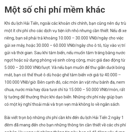
Một số chi phí mềm khác
Khi du lịch Hải Tiến, ngoài các khoản chi chính, bạn cũng nên dự trù
một ít chi phí cho các dịch vụ tiện ích nhỏ nhưng cần thiết. Nếu đi xe
riêng, bạn sẽ phải trả khoảng 10.000 – 30.000 VNĐ/ngày cho việc
gửi xe máy, hoặc 30.000 – 60.000 VNĐ/ngày cho ô tô, tùy vào vị trí
gửi và thời gian. Sau khi tắm biển, nếu muốn tắm tráng bằng nước
ngọt hoặc sử dụng phòng vệ sinh công cộng, mức giá dao động từ
5.000 – 20.000 VNĐ/lượt. Và nếu bạn muốn để thư giãn dưới bóng
mát, bạn có thể thuê ô dù hoặc ghế tắm biển với giá từ 40.000 –
100.000 VNĐ/giờ. Bên cạnh đó, các món ăn vặt như bánh đa, nem
chua, nước mía hay dừa tươi chỉ từ 15.000 – 50.000 VNĐ/món, rất
lý tưởng để thưởng thức khi dạo biển. Những chi phí này giúp bạn
có một kỳ nghỉ thoải mái và trọn vẹn mà không lo về ngân sách.
Bài viết trọn bộ những chi phí cần khi đến du lịch Hải Tiến 2 ngày 1
đêm đã mang đến cho bạn những thông tin cần thiết về các chi phí