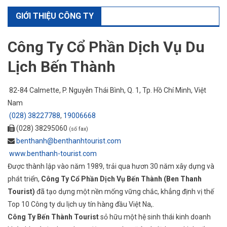
GIỚI THIỆU CÔNG TY
Công Ty Cổ Phần Dịch Vụ Du
Lịch Bến Thành
82-84 Calmette, P. Nguyễn Thái Bình, Q. 1,
Tp. Hồ Chí Minh
, Việt
Nam
(028) 38227788
,
19006668
(028) 38295060
(số fax)
benthanh@benthanhtourist.com
www.benthanh-tourist.com
Được thành lập vào năm 1989, trải qua hươn 30 năm xây dựng và
phát triển,
Công Ty Cổ Phần Dịch Vụ Bến Thành (Ben Thanh
Tourist)
đã tạo dựng một nền mống vững chắc, khẳng định vị thế
Top 10 Công ty du lịch uy tín hàng đầu Việt Na,.
Công Ty Bến Thành Tourist
sỏ hữu một hệ sinh thái kinh doanh