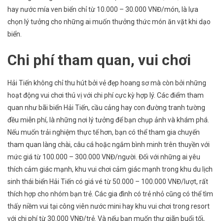
hay nước mía ven biển chỉ từ 10.000 – 30.000 VNĐ/món, là lựa
chọn lý tưởng cho những ai muốn thưởng thức món ăn vặt khi dạo
biển.
Chi phí tham quan, vui chơi
Hải Tiến không chỉ thu hút bởi vẻ đẹp hoang sơ mà còn bởi những
hoạt động vui chơi thú vị với chi phí cực kỳ hợp lý. Các điểm tham
quan như bãi biển Hải Tiến, cầu cảng hay con đường tranh tường
đều miễn phí, là những nơi lý tưởng để bạn chụp ảnh và khám phá.
Nếu muốn trải nghiệm thực tế hơn, bạn có thể tham gia chuyến
tham quan làng chài, câu cá hoặc ngắm bình minh trên thuyền với
mức giá từ 100.000 – 300.000 VNĐ/người. Đối với những ai yêu
thích cảm giác mạnh, khu vui chơi cảm giác mạnh trong khu du lịch
sinh thái biển Hải Tiến có giá vé từ 50.000 – 100.000 VNĐ/lượt, rất
thích hợp cho nhóm bạn trẻ. Các gia đình có trẻ nhỏ cũng có thể tìm
thấy niềm vui tại công viên nước mini hay khu vui chơi trong resort
với chi phí từ 30.000 VNĐ/trẻ. Và nếu bạn muốn thư giãn buổi tối,