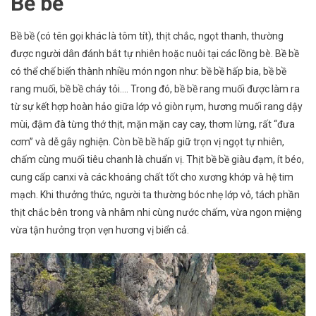
Bề bề
Hạ
Bề bề (có tên gọi khác là tôm tít), thịt chắc, ngọt thanh, thường
được người dân đánh bắt tự nhiên hoặc nuôi tại các lồng bè. Bề bề
có thể chế biến thành nhiều món ngon như: bề bề hấp bia, bề bề
rang muối, bề bề cháy tỏi…. Trong đó, bề bề rang muối được làm ra
từ sự kết hợp hoàn hảo giữa lớp vỏ giòn rụm, hương muối rang dậy
mùi, đậm đà từng thớ thịt, mặn mặn cay cay, thơm lừng, rất “đưa
cơm” và dễ gây nghiện. Còn bề bề hấp giữ trọn vị ngọt tự nhiên,
chấm cùng muối tiêu chanh là chuẩn vị. Thịt bề bề giàu đạm, ít béo,
cung cấp canxi và các khoáng chất tốt cho xương khớp và hệ tim
mạch. Khi thưởng thức, người ta thường bóc nhẹ lớp vỏ, tách phần
thịt chắc bên trong và nhâm nhi cùng nước chấm, vừa ngon miệng
vừa tận hưởng trọn vẹn hương vị biển cả.