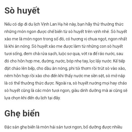
Sò huyết
Nếu có dịp đi du lịch Vịnh Lan Hạ hè này, bạn hãy thử thưởng thức
những món ngon được chế biến từ sò huyết trên vịnh nhé. Sò huyết
xào me là món ngon trong số đó, có hương vị chua ngọt, ngon nhất
là khi ăn nóng. Sò huyết xào me được làm từ những con sò huyết
tươi sống, đem chà rửa sạch, luộc sơ qua, vớt ra để ráo nước, sau
đó cho hỗn hợp me, đường, nước, bóp nhẹ tay, lọc lấy nước. Kế tiếp
đặt chảo lên bếp, cho dầu ăn nóng, phi tỏi thơm rồi trút sò vào xào,
nêm hỗn hợp rồi xào cho đến khi thấy nước me sền sệt, sò mở nắp
là có thể thưởng thức được. Ngoài ra,
sò huyết nướng mọi hay cháo
sò huyết cũng là các món tươi ngon, giàu dinh dưỡng mà ai cũng sẽ
lựa chọn khi đến du lịch tại đây.
Ghẹ biển
Đặc sản ghẹ biển là món hải sản tươi ngon, bổ dưỡng được nhiều