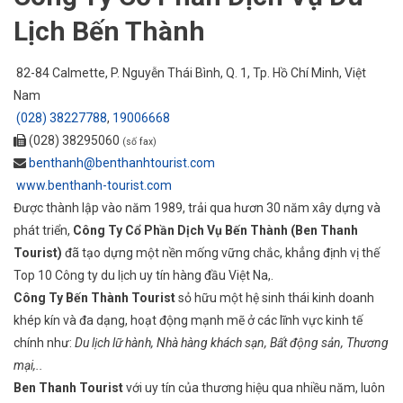
Lịch Bến Thành
82-84 Calmette, P. Nguyễn Thái Bình, Q. 1,
Tp. Hồ Chí Minh
, Việt
Nam
(028) 38227788
,
19006668
(028) 38295060
(số fax)
benthanh@benthanhtourist.com
www.benthanh-tourist.com
Được thành lập vào năm 1989, trải qua hươn 30 năm xây dựng và
phát triển,
Công Ty Cổ Phần Dịch Vụ Bến Thành (Ben Thanh
Tourist)
đã tạo dựng một nền mống vững chắc, khẳng định vị thế
Top 10 Công ty du lịch uy tín hàng đầu Việt Na,.
Công Ty Bến Thành Tourist
sỏ hữu một hệ sinh thái kinh doanh
khép kín và đa dạng, hoạt động mạnh mẽ ở các lĩnh vực kinh tế
chính như:
Du lịch lữ hành, Nhà hàng khách sạn, Bất động sản, Thương
mại,..
Ben Thanh Tourist
với uy tín của thương hiệu qua nhiều năm, luôn