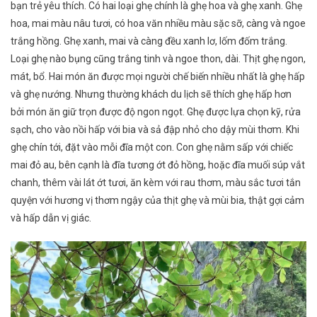
bạn trẻ yêu thích.
Có hai loại ghẹ chính là ghẹ hoa và ghẹ xanh. Ghẹ
hoa, mai màu nâu tươi, có hoa văn nhiều màu sặc sỡ, càng và ngoe
trắng hồng. Ghẹ xanh, mai và càng đều xanh lơ, lốm đốm trắng.
Loại ghẹ nào bụng cũng trắng tinh và ngoe thon, dài.
Thịt ghẹ ngon,
mát, bổ.
Hai món ăn được mọi người chế biến nhiều nhất là ghẹ hấp
và ghẹ nướng. Nhưng thường khách du lịch sẽ thích ghẹ hấp hơn
bởi món ăn giữ trọn được độ ngon ngọt. Ghẹ được lựa chọn kỹ, rửa
sạch, cho vào nồi hấp với bia và sả đập nhỏ cho dậy mùi thơm. Khi
ghẹ chín tới, đặt vào mỗi đĩa một con. Con ghẹ nằm sấp với chiếc
mai đỏ au, bên cạnh là đĩa tương ớt đỏ hồng, hoặc đĩa muối súp vắt
chanh, thêm vài lát ớt tươi, ăn kèm với rau thơm, màu sắc tươi tắn
quyện với hương vị thơm ngậy của thịt ghẹ và mùi bia, thật gợi cảm
và hấp dẫn vị giác.