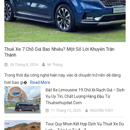
Thuê Xe 7 Chỗ Giá Bao Nhiêu? Một Số Lời Khuyên Trân
Thành
28 Tháng 8, 2024
Mr Thắng
Trong thời đại công nghệ hiện nay, việc di chuyển trở nên dễ dàng
hơn bao gi�
Read More
Đặt Xe Limousine 19 Chỗ Đi Rạch Giá – Dịch
Vụ Uy Tín, Chất Lượng Hàng Đầu Từ
Thuêxehuydat.com
11 Tháng 12, 2025
NGUYỄN THÚY
Tour Quy Nhơn Kết Hợp Dịch Vụ Thuê Xe Du