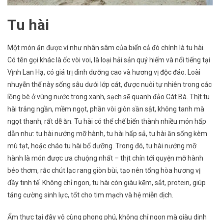
Tu hài
Một món ăn được ví như nhân sâm của biển cả đó chính là tu hài.
Có tên gọi khác là ốc vòi voi, là loại hải sản quý hiếm và nổi tiếng tại
Vịnh Lan Hạ, có giá trị dinh dưỡng cao và hương vị độc đáo. Loài
nhuyễn thể này sống sâu dưới lớp cát, được nuôi tự nhiên trong các
lồng bè ở vùng nước trong xanh, sạch sẽ quanh đảo Cát Bà. Thịt tu
hài trắng ngần, mềm ngọt, phần vòi giòn sần sật, không tanh mà
ngọt thanh, rất dễ ăn. Tu hài có thể chế biến thành nhiều món hấp
dẫn như: tu hài nướng mỡ hành, tu hài hấp sả, tu hài ăn sống kèm
mù tạt, hoặc cháo tu hài bổ dưỡng. Trong đó, tu hài nướng mỡ
hành là món được ưa chuộng nhất – thịt chín tới quyện mỡ hành
béo thơm, rắc chút lạc rang giòn bùi, tạo nên tổng hòa hương vị
đầy tinh tế. Không chỉ ngon, tu hài còn giàu kẽm, sắt, protein, giúp
tăng cường sinh lực, tốt cho tim mạch và hệ miễn dịch.
Ẩm thực tại đây vô cùng phong phú, không chỉ ngon mà giàu dinh