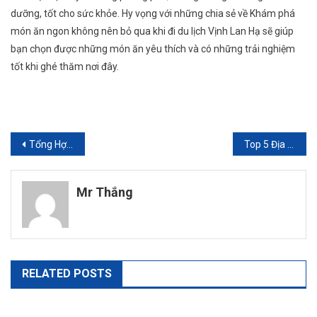
dưỡng, tốt cho sức khỏe. Hy vọng với những chia sẻ về Khám phá
món ăn ngon không nên bỏ qua khi đi du lịch Vịnh Lan Hạ sẽ giúp
bạn chọn được những món ăn yêu thích và có những trải nghiệm
tốt khi ghé thăm nơi đây.
Điều
Tổng Hợp Toàn Bộ Chi Phí Cần Có Khi Đi City Tour Hà Nội 2 Ngày 1 Đêm
Top 5 Địa Điểm Lưu Trú Khi Đến Du Lịch Hải Hòa
hướng
Mr Thắng
bài
viết
RELATED POSTS