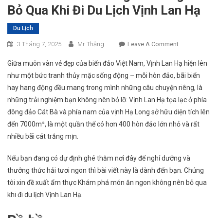
Bỏ Qua Khi Đi Du Lịch Vịnh Lan Hạ
Du Lịch
On
3 Tháng 7, 2025
Mr Thắng
Leave A Comment
Khám
Giữa muôn vàn vẻ đẹp của biển đảo Việt Nam, Vịnh Lan Hạ hiện lên
Phá
như một bức tranh thủy mặc sống động – mỗi hòn đảo, bãi biển
Món
hay hang động đều mang trong mình những câu chuyện riêng, là
Ăn
những trải nghiệm bạn không nên bỏ lỡ.
Vịnh Lan Hạ tọa lạc ở phía
Ngon
Không
đông đảo Cát Bà và phía nam của vịnh Hạ Long sở hữu diện tích lên
Nên
đến 7000m², là một quần thể có hơn 400 hòn đảo lớn nhỏ và rất
Bỏ
nhiều bãi cát trắng mịn.
Qua
Khi
Nếu bạn đang có dự định ghé thăm nơi đây để nghỉ dưỡng và
Đi
thưởng thức hải tươi ngon thì bài viết này là dành đến bạn. Chúng
Du
tôi xin đề xuất ẩm thực Khám phá món ăn ngon không nên bỏ qua
Lịch
khi đi du lịch Vịnh Lan Hạ.
Vịnh
Lan