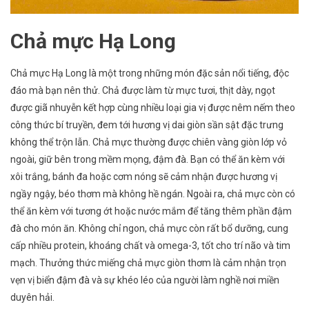
Chả mực Hạ Long
Chả mực Hạ Long là một trong những món đặc sản nổi tiếng, độc
đáo mà bạn nên thử. Chả được làm từ mực tươi, thịt dày, ngọt
được giã nhuyễn
kết hợp cùng nhiều loại gia vị được nêm nếm theo
công thức bí truyền, đem tới hương vị dai giòn sần sật đặc trưng
không thể trộn lẫn. Chả mực thường được chiên vàng giòn lớp vỏ
ngoài, giữ bên trong mềm mọng, đậm đà. Bạn có thể ăn kèm với
xôi trắng, bánh đa hoặc cơm nóng sẽ cảm nhận được hương vị
ngầy ngậy, béo thơm mà không hề ngán. Ngoài ra, chả mực còn có
thể ăn kèm với tương ớt hoặc nước mắm để tăng thêm phần đậm
đà cho món ăn. Không chỉ ngon, chả mực còn rất bổ dưỡng, cung
cấp nhiều protein, khoáng chất và omega-3, tốt cho trí não và tim
mạch. Thưởng thức miếng chả mực giòn thơm là cảm nhận trọn
vẹn vị biển đậm đà và sự khéo léo của người làm nghề nơi miền
duyên hải.