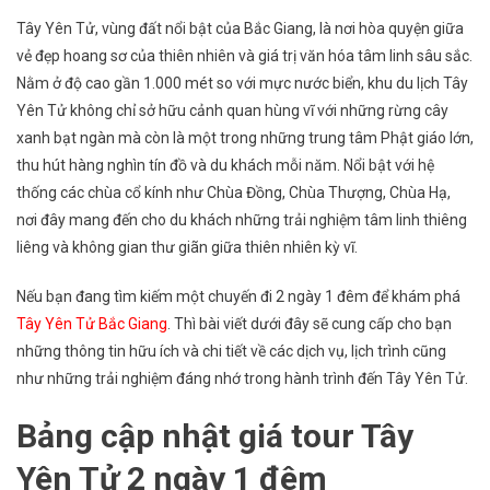
Cập
Tây Yên Tử, vùng đất nổi bật của Bắc Giang, là nơi hòa quyện giữa
Nhật
vẻ đẹp hoang sơ của thiên nhiên và giá trị văn hóa tâm linh sâu sắc.
Giá
Nằm ở độ cao gần 1.000 mét so với mực nước biển, khu du lịch Tây
Tour
Yên Tử không chỉ sở hữu cảnh quan hùng vĩ với những rừng cây
Tây
Yên
xanh bạt ngàn mà còn là một trong những trung tâm Phật giáo lớn,
Tử
thu hút hàng nghìn tín đồ và du khách mỗi năm. Nổi bật với hệ
2
thống các chùa cổ kính như Chùa Đồng, Chùa Thượng, Chùa Hạ,
Ngày
nơi đây mang đến cho du khách những trải nghiệm tâm linh thiêng
1
liêng và không gian thư giãn giữa thiên nhiên kỳ vĩ.
Đêm
Mới
Nếu bạn đang tìm kiếm một chuyến đi 2 ngày 1 đêm để khám phá
2025
Tây Yên Tử Bắc Giang
. Thì bài viết dưới đây sẽ cung cấp cho bạn
những thông tin hữu ích và chi tiết về các dịch vụ, lịch trình cũng
như những trải nghiệm đáng nhớ trong hành trình đến Tây Yên Tử.
Bảng cập nhật giá tour Tây
Yên Tử 2 ngày 1 đêm