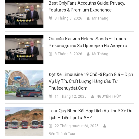
Best OnlyFans Accoutns Guide: Privacy,
Features & Premium Experience
8 Tháng 8, 2026
Mr Thắng
Онлайн Казино Helena Sands – Пълно
Ръководство За Проверка На Акаунта
8 Tháng 8, 2026
Mr Thắng
Đặt Xe Limousine 19 Chỗ Đi Rạch Giá – Dịch
Vụ Uy Tín, Chất Lượng Hàng Đầu Từ
Thuêxehuydat.com
11 Tháng 12, 2025
NGUYỄN THÚY
Tour Quy Nhơn Kết Hợp Dịch Vụ Thuê Xe Du
Lịch – Tiện Lợi Từ A–Z
22 Tháng mười một, 2025
Bến Thành Tour